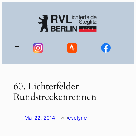
Zum
Inhalt
springen
60. Lichterfelder
Rundstreckenrennen
Mai 22, 2014
—
evelyne
von