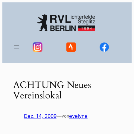
Zum
Inhalt
springen
ACHTUNG Neues
Vereinslokal
Dez. 14, 2009
—
evelyne
von