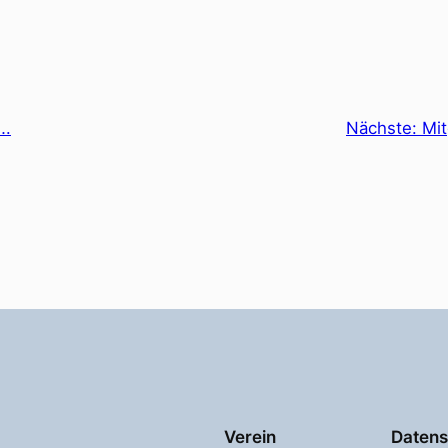
….
Nächste:
Mi
Verein
Datens