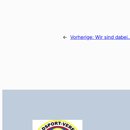
←
Vorherige:
Wir sind dabei