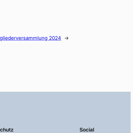
tgliederversammlung 2024
→
chutz
Social