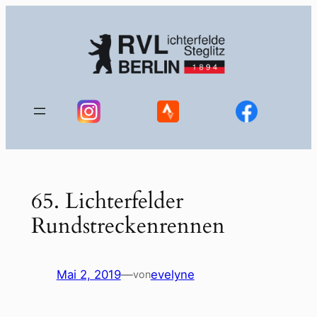
Zum
Inhalt
springen
65. Lichterfelder
Rundstreckenrennen
Mai 2, 2019
—
evelyne
von