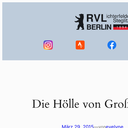
Zum
Inhalt
springen
Die Hölle von Gro
März 29, 2015
—
evelyne
von