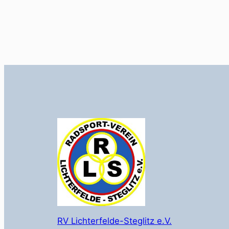
RV Lichterfelde-Steglitz e.V.