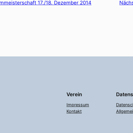
mmeisterschaft 17./18. Dezember 2014
Näch
Verein
Datens
Impressum
Datensc
Kontakt
Allgeme