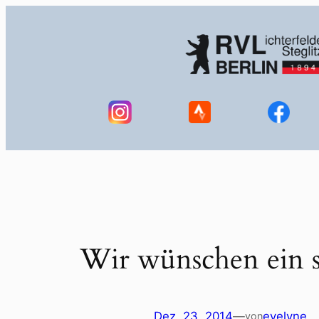
Zum
Inhalt
springen
Wir wünschen ein s
Dez. 23, 2014
—
evelyne
von