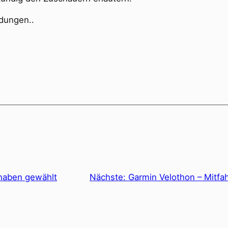
dungen..
 haben gewählt
Nächste:
Garmin Velothon – Mitf