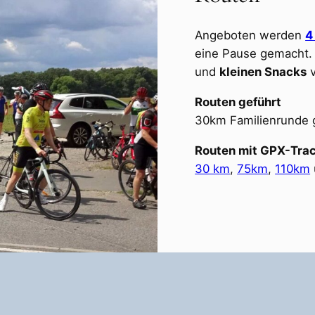
Angeboten werden
4
eine Pause gemacht. 
und
kleinen Snacks
v
Routen geführt
30km Familienrunde 
Routen mit GPX-Tra
30 km
,
75km
,
110km