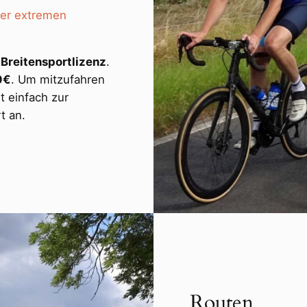
der extremen
r
Breitensportlizenz
.
0€
. Um mitzufahren
 einfach zur
t an.
Routen